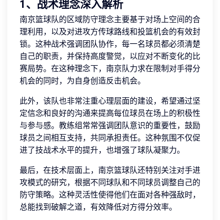
1、战术理念深入解析
南京篮球队的区域防守理念主要基于对场上空间的合
理利用，以及对进攻方传球路线和投篮机会的有效封
锁。这种战术强调团队协作，每一名球员都必须清楚
自己的职责，并保持高度警觉，以应对不断变化的比
赛局势。在这种理念下，南京队力求在限制对手得分
机会的同时，为自身创造反击机会。
此外，该队也非常注重心理层面的建设，希望通过坚
定信念和良好的沟通来提高每位球员在场上的积极性
与参与感。教练组常常强调团队意识的重要性，鼓励
球员之间相互支持，共同承担责任。这种氛围不仅促
进了技战术水平的提升，也增强了球队凝聚力。
最后，在技术层面上，南京篮球队还特别关注对手进
攻模式的研究，根据不同球队和不同球员调整自己的
防守策略。这种灵活性使得他们在面对各种强敌时，
总能找到破解之道，有效降低对方得分效率。