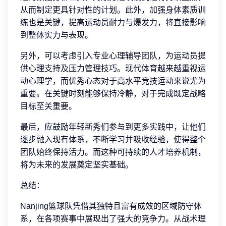
从而制定更具针对性的计划。此外，加强身体素质训
练也是关键，提高运动员耐力与爆发力，将直接影响
到整体实力与表现。
另外，可以考虑引入专业心理辅导团队，为运动员提
供心理支持及压力管理技巧。现代体育越来越重视运
动心理学，而优秀心态对于高水平竞技运动来说尤为
重要。在关键时刻能够保持冷静，对于完成既定战略
目标至关重要。
最后，应鼓励年轻新秀们参与到更多实践中，让他们
逐步融入现有体系，不断学习并吸收经验，使得整个
团队始终保持活力。而这种可持续的人才培养机制，
将为未来的发展奠定坚实基础。
总结：
Nanjing篮球队凭借其独特且富有成效的区域防守体
系，在各项赛事中展现出了强大的竞争力。从战术理