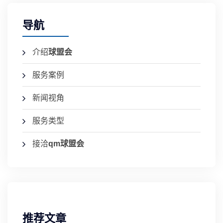
导航
介绍
球盟会
服务案例
新闻视角
服务类型
接洽
qm球盟会
推荐文章