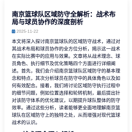
南京篮球队区域防守全解析：战术布
局与球员协作的深度剖析
2025-11-22
本文将深入探讨南京篮球队的区域防守战术，通过对
其战术布局和球员协作的全方位分析，揭示这一战术
在实际比赛中的应用与效果。文章将从战术理念、球
员角色、执行细节及优化策略四个方面进行详细阐
述。首先，我们会介绍南京篮球队区域防守的基本理
念和特点，其次分析球员在防守中的具体角色以及如
何有效配合。接着，我们将讨论区域防守执行过程中
的细节问题，例如位置选择和轮转机制，最后提出针
对该防守体系的优化建议，以期提升球队整体的防守
效率。通过这些分析，读者能够更全面地理解南京篮
球队在区域防守上的独特之处，从而增强对现代篮球
战术的认识。