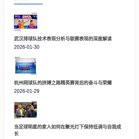
武汉排球队技术表现分析与联赛表现的深度解读
2026-01-30
杭州网球队的拼搏之路精英赛背后的奋斗与荣耀
2026-01-29
当足球明星的家人如何在聚光灯下保持低调与自我成
长