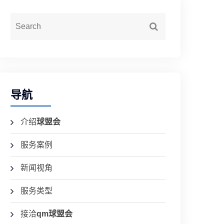
导航
介绍
球盟会
服务案例
新闻视角
服务类型
接洽
qm球盟会