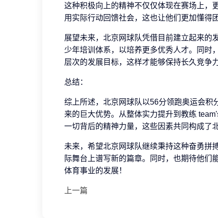
这种积极向上的精神不仅仅体现在赛场上，
用实际行动回馈社会，这也让他们更加懂得
展望未来，北京网球队凭借目前建立起来的
少年培训体系，以培养更多优秀人才。同时
层次的发展目标，这样才能够保持长久竞争
总结：
综上所述，北京网球队以56分领跑奥运会积
来的巨大优势。从整体实力提升到教练 tea
一切背后的精神力量，这些因素共同构成了
未来，希望北京网球队继续秉持这种奋勇拼
际舞台上谱写新的篇章。同时，也期待他们
体育事业的发展！
上一篇