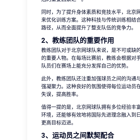
同时，为了提升身体素质和竞技水平，北京
来优化训练方案。这种科技与传统训练相结
路径，从而全面提升了整支队伍的竞争力。
2、教练团队的重要作用
教练团队对于北京网球队来说，是不可或缺
的重要人物。在每场比赛前，教练会根据对
队员们在赛场上能充分发挥自己的优势。
此外，教练团队还注重加强球员之间的沟通
强凝聚力。这种良好的氛围使得每位运动员
失误，提高胜率。
值得一提的是，北京网球队拥有多位经验丰
环境，还能够有效地将国际先进理念融入到
更高目标迈进。
3、运动员之间默契配合