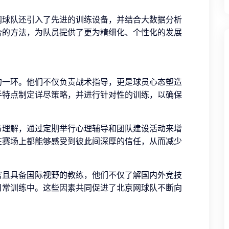
网球队还引入了先进的训练设备，并结合大数据分析
合的方法，为队员提供了更为精细化、个性化的发展
的一环。他们不仅负责战术指导，更是球员心态塑造
手特点制定详尽策略，并进行针对性的训练，以确保
与理解，通过定期举行心理辅导和团队建设活动来增
在赛场上都能够感受到彼此间深厚的信任，从而减少
富且具备国际视野的教练，他们不仅了解国内外竞技
日常训练中。这些因素共同促进了北京网球队不断向