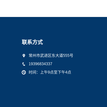
联系方式
常州市武进区东大道555号
19396834337
时间：上午9点至下午4点