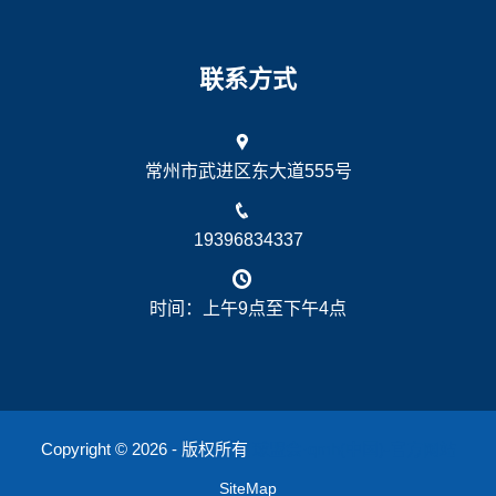
联系方式
常州市武进区东大道555号
19396834337
时间：上午9点至下午4点
Copyright © 2026 - 版权所有
球盟会·qmh(中国)-官方网站
SiteMap