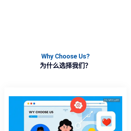
Why Choose Us?
为什么选择我们？