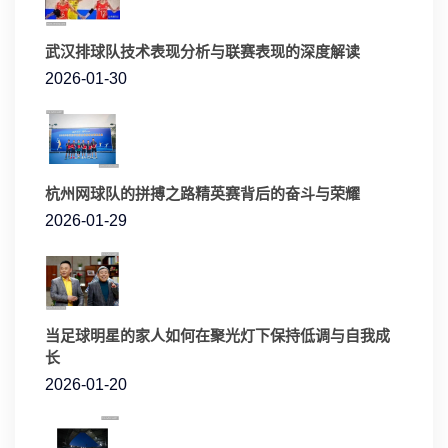
武汉排球队技术表现分析与联赛表现的深度解读
2026-01-30
杭州网球队的拼搏之路精英赛背后的奋斗与荣耀
2026-01-29
当足球明星的家人如何在聚光灯下保持低调与自我成
长
2026-01-20