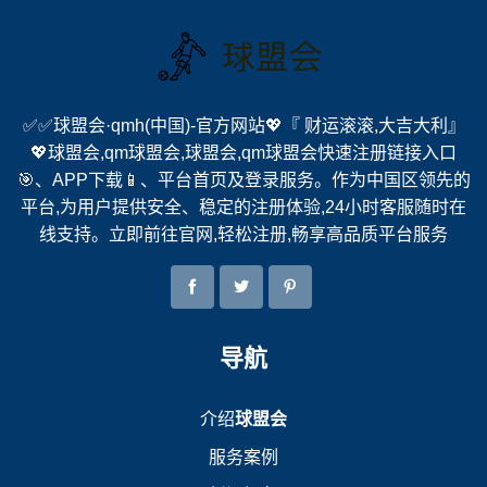
✅✅球盟会·qmh(中国)-官方网站💖『 财运滚滚,大吉大利』
💖球盟会,qm球盟会,球盟会,qm球盟会快速注册链接入口
🎯、APP下载📱、平台首页及登录服务。作为中国区领先的
平台,为用户提供安全、稳定的注册体验,24小时客服随时在
线支持。立即前往官网,轻松注册,畅享高品质平台服务
导航
介绍
球盟会
服务案例