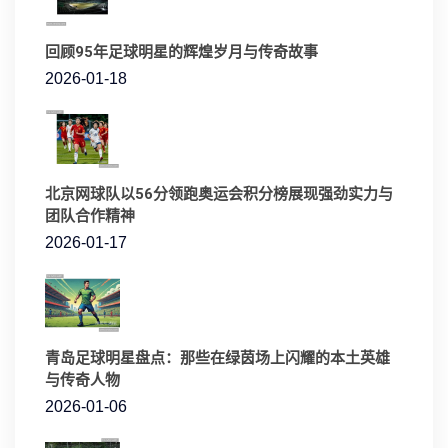
回顾95年足球明星的辉煌岁月与传奇故事
2026-01-18
北京网球队以56分领跑奥运会积分榜展现强劲实力与
团队合作精神
2026-01-17
青岛足球明星盘点：那些在绿茵场上闪耀的本土英雄
与传奇人物
2026-01-06