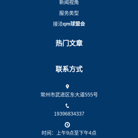
新闻视角
服务类型
接洽
qm球盟会
热门文章
联系方式
常州市武进区东大道555号
19396834337
时间：上午9点至下午4点