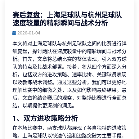
赛后复盘：上海足球队与杭州足球队
速度较量的精彩瞬间与战术分析
2026-01-04
本文将对上海足球队与杭州足球队之间的比赛进行详
细复盘，探讨两队在速度较量中的精彩瞬间与战术分
析。首先，文章将总结比赛的整体表现，引入双方球
队的特点及其战术部署。接着，将从四个方面深入分
析，包括双方的进攻策略、速率比拼、关键球员表现
以及教练战术调整。通过这些分析，我们可以更好地
理解比赛中的细微之处，以及如何影响最终结果。最
后，文章将结合赛后的观察，对整场比赛进行全面总
结，以期提供更深刻的洞见。
1、双方进攻策略分析
在本场比赛中，两支球队都展现了各自独特的进攻策
略。上海足球队以快速传递和边路突破为主要手段，