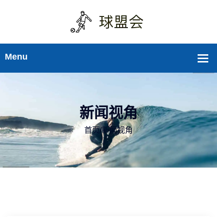
新闻视角
首页
/
新闻视角