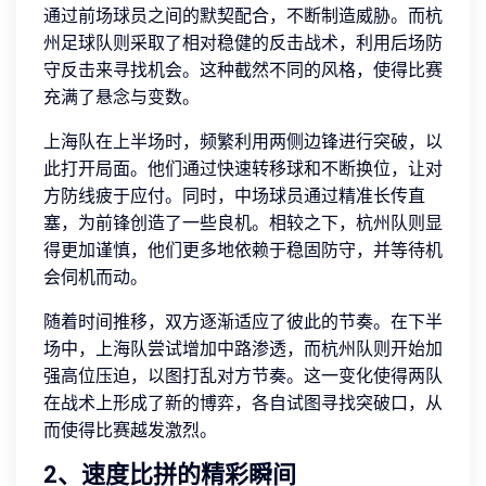
通过前场球员之间的默契配合，不断制造威胁。而杭
州足球队则采取了相对稳健的反击战术，利用后场防
守反击来寻找机会。这种截然不同的风格，使得比赛
充满了悬念与变数。
上海队在上半场时，频繁利用两侧边锋进行突破，以
此打开局面。他们通过快速转移球和不断换位，让对
方防线疲于应付。同时，中场球员通过精准长传直
塞，为前锋创造了一些良机。相较之下，杭州队则显
得更加谨慎，他们更多地依赖于稳固防守，并等待机
会伺机而动。
随着时间推移，双方逐渐适应了彼此的节奏。在下半
场中，上海队尝试增加中路渗透，而杭州队则开始加
强高位压迫，以图打乱对方节奏。这一变化使得两队
在战术上形成了新的博弈，各自试图寻找突破口，从
而使得比赛越发激烈。
2、速度比拼的精彩瞬间