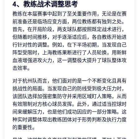
4、教练战术调整思考
教练在本届赛事中起到了至关重要作用，无论是在赛
前准备还是临场应变方面，两位教练都有独到之处。
首先，在开局阶段，两支球队都按照既定战术进行，
但随着时间推移，对手逐渐适应后，各自教练开始进
行针对性的调整。例如，在下半场初期，当发现自己
阵型受限时，上海教练果断进行了人员轮换，用新鲜
血液增强进攻火力，这一调整极大提升了球队整体攻
击效率。
对于杭州队而言，他们面对的是一个不断变化且具有
挑战性的局面。当发现自己的防线受到极大压力时，
该团队选择加强密集防守并采用区域盯人策略，从而
有效限制对方核心球员发挥。此外，通过适当控球时
间来缓解压力，也是他们成功因应的一部分策略。这
种实时调整体现出教练团体对于形势判断及执行力度
的重要性。