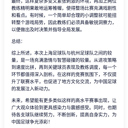
最终，这样复杂多变又紧张刺激的环境，再加上两位
教练精明果敢地运筹帷幄，使得整场比赛充满戏剧性
和看点。有时候，一个简单却合理的小调整就可能扭
转整个游戏局势，因此教练们必须具备敏锐洞察力，
以便做出及时决策并指导全局发展。
总结：
综上所述，本次上海足球队与杭州足球队之间的较
量，是一场充满激情与智慧碰撞的较量。从进攻策略
到速度比拼，再到关键球员表现及教练调度，每一个
环节都值得深入剖析。在这样的竞赛氛围下，不仅提
升了联赛水平，也促进了地方文化交流，为中国足球
的发展注入新动力。
未来，希望能有更多类似这样的高水平赛事出现，让
广大观众体验到更具感染力与震撼感受。同时，也期
待各支球队继续努力，不断创新，提高自身实力，为
中国足球争光添彩！