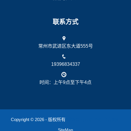
联系方式
常州市武进区东大道555号
19396834337
时间：上午9点至下午4点
Copyright © 2026 - 版权所有
球盟会·qmh(中国)-官方网站
SiteMap