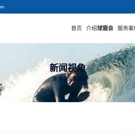
om
首页
介绍
球盟会
服务案
新闻视角
首页
/
新闻视角