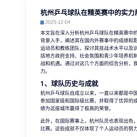
杭州乒乓球队在精英赛中的实力
2025-12-04
本文旨在深入分析杭州乒乓球队在精英赛中
背景入手，阐述其在国内外赛事中的成绩和
运动员和教练团队，探讨其技战术水平以及
括地方政府支持、社会氛围和青少年培养机
战和机遇。通过对这几个方面的综合分析，
力。
1、球队历史与成就
杭州乒乓球队自成立以来，一直以来都是中
参加国家级和国际级比赛，并取得了优异的
绩为这座城市赢得了极高的荣誉。
此外，在国际赛事上，杭州队员也表现出色
比赛。这些成就不仅体现了个人运动员的努