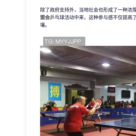
除了政府支持外，当地社会也形成了一种浓
盟会
乒乓球活动中来，这种参与感不仅提高
壤。