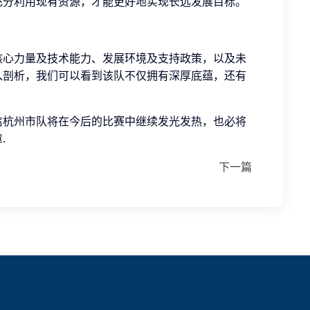
充分利用现有资源，才能更好地实现长远发展目标。
核心力量及技术能力、发展环境及支持政策，以及未
入剖析，我们可以看到该队不仅拥有深厚底蕴，还有
信杭州市队将在今后的比赛中继续发光发热，也必将
.
下一篇