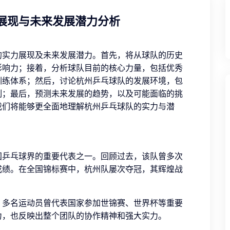
展现与未来发展潜力分析
的实力展现及未来发展潜力。首先，将从球队的历史
影响力；接着，分析球队目前的核心力量，包括优秀
训练体系；然后，讨论杭州乒乓球队的发展环境，包
制；最后，预测未来发展的趋势，以及可能面临的挑
我们将能够更全面地理解杭州乒乓球队的实力与潜
国乒乓球界的重要代表之一。回顾过去，该队曾多次
成绩。在全国锦标赛中，杭州队屡次夺冠，其辉煌战
，多名运动员曾代表国家参加世锦赛、世界杯等重要
力，也反映出整个团队的协作精神和强大实力。