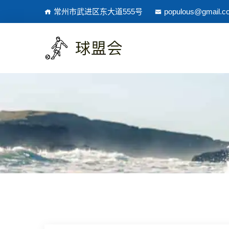
常州市武进区东大道555号
populous@gmail.c