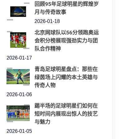
回顾95年足球明星的辉煌岁
月与传奇故事
2026-01-18
北京网球队以56分领跑奥运
会积分榜展现强劲实力与团
队合作精神
2026-01-17
青岛足球明星盘点：那些在
绿茵场上闪耀的本土英雄与
传奇人物
2026-01-06
踢半场的足球明星们如何在
短时间内展现出惊人的技艺
与魅力
2026-01-05