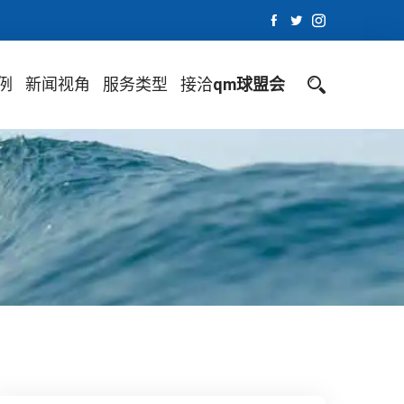
例
新闻视角
服务类型
接洽
qm球盟会