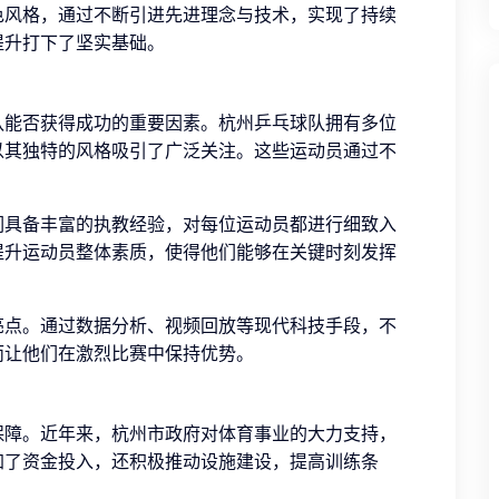
色风格，通过不断引进先进理念与技术，实现了持续
提升打下了坚实基础。
队能否获得成功的重要因素。杭州乒乓球队拥有多位
以其独特的风格吸引了广泛关注。这些运动员通过不
们具备丰富的执教经验，对每位运动员都进行细致入
提升运动员整体素质，使得他们能够在关键时刻发挥
亮点。通过数据分析、视频回放等现代科技手段，不
而让他们在激烈比赛中保持优势。
保障。近年来，杭州市政府对体育事业的大力支持，
加了资金投入，还积极推动设施建设，提高训练条