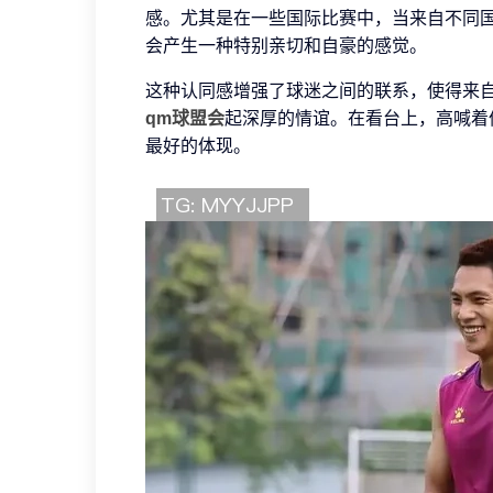
感。尤其是在一些国际比赛中，当来自不同
会产生一种特别亲切和自豪的感觉。
这种认同感增强了球迷之间的联系，使得来
qm球盟会
起深厚的情谊。在看台上，高喊着
最好的体现。