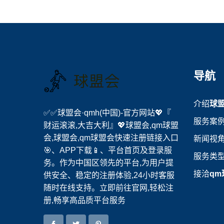
导航
介绍
球
✅✅球盟会·qmh(中国)-官方网站💖『
服务案
财运滚滚,大吉大利』💖球盟会,qm球盟
会,球盟会,qm球盟会快速注册链接入口
新闻视
🎯、APP下载📱、平台首页及登录服
服务类
务。作为中国区领先的平台,为用户提
接洽
qm
供安全、稳定的注册体验,24小时客服
随时在线支持。立即前往官网,轻松注
册,畅享高品质平台服务