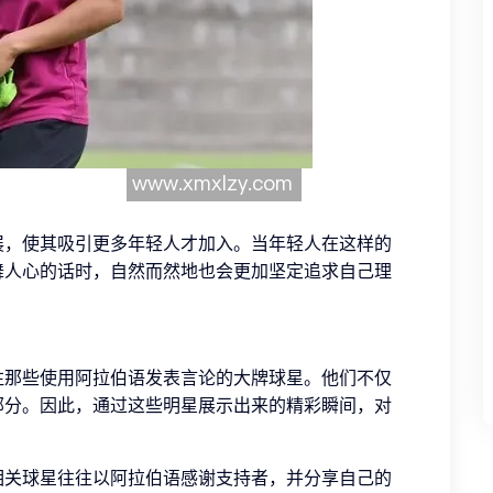
展，使其吸引更多年轻人才加入。当年轻人在这样的
舞人心的话时，自然而然地也会更加坚定追求自己理
注那些使用阿拉伯语发表言论的大牌球星。他们不仅
部分。因此，通过这些明星展示出来的精彩瞬间，对
。
相关球星往往以阿拉伯语感谢支持者，并分享自己的