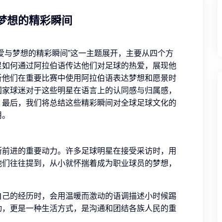
梦想的精彩瞬间
爱与梦想的精彩瞬间”这一主题展开，主要从四个方
星如何通过阿拉伯语传达他们对足球的热爱，展现他
析他们在重要比赛中使用阿拉伯语表达梦想和愿景时
国家球迷对于这些明星在语言上的认同感与归属感，
。最后，我们将总结这些精彩瞬间对全球足球文化的
用。
断前进的重要动力。许多足球明星在接受采访时，用
他们往往提到，从小就怀揣着成为职业球员的梦想，
自己的经历时，会用温暖而激动的语调描述小时候踢
动，更是一种生活方式，是沟通和团结各族人民的重