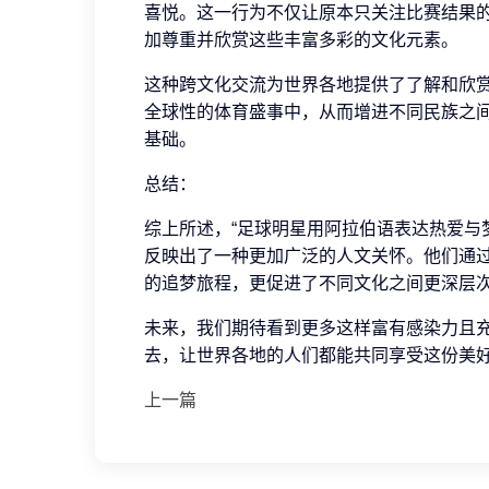
喜悦。这一行为不仅让原本只关注比赛结果
加尊重并欣赏这些丰富多彩的文化元素。
这种跨文化交流为世界各地提供了了解和欣
全球性的体育盛事中，从而增进不同民族之
基础。
总结：
综上所述，“足球明星用阿拉伯语表达热爱与
反映出了一种更加广泛的人文关怀。他们通
的追梦旅程，更促进了不同文化之间更深层
未来，我们期待看到更多这样富有感染力且
去，让世界各地的人们都能共同享受这份美
上一篇