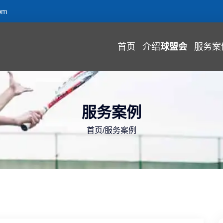
om
首页
介绍
球盟会
服务案
服务案例
首页
/
服务案例