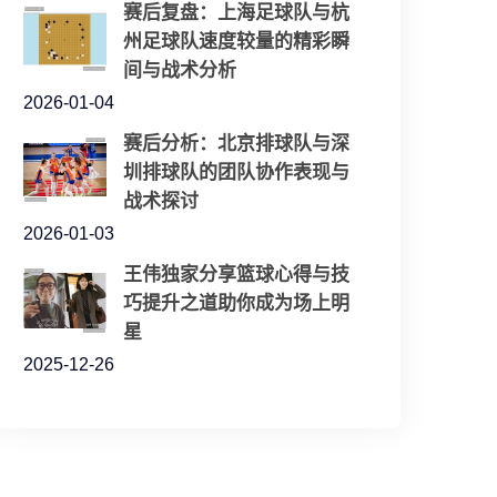
赛后复盘：上海足球队与杭
州足球队速度较量的精彩瞬
间与战术分析
2026-01-04
赛后分析：北京排球队与深
圳排球队的团队协作表现与
战术探讨
2026-01-03
王伟独家分享篮球心得与技
巧提升之道助你成为场上明
星
2025-12-26