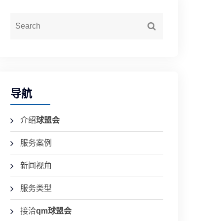
导航
介绍
球盟会
服务案例
新闻视角
服务类型
接洽
qm球盟会