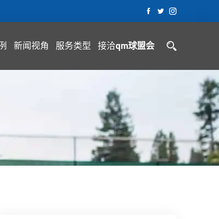
例
新闻视角
服务类型
接洽
qm球盟会