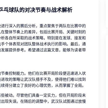
乒乓球队的对决节奏与战术解析
决进行深入的赛后分析，重点聚焦于两队在比赛中的
队在整体节奏上的差异，包括比赛开局、关键时刻的
分析各自所采取的战术策略，特别是在发球、接发和
选手个体表现对团队整体战术执行的影响。最后，通
的发展提供参考。希望通过这篇文章，能够为读者带
的节奏控制能力。他们在比赛开局阶段便迅速进入状
极进攻的策略让武汉队措手不及，使得他们难以找到
连续得分建立了良好的心理优势，从而掌握了全局。
有些被动。尽管他们具备一定实力，但在开局阶段未
繁出现失误。在随后的调整中，武汉队试图通过放慢