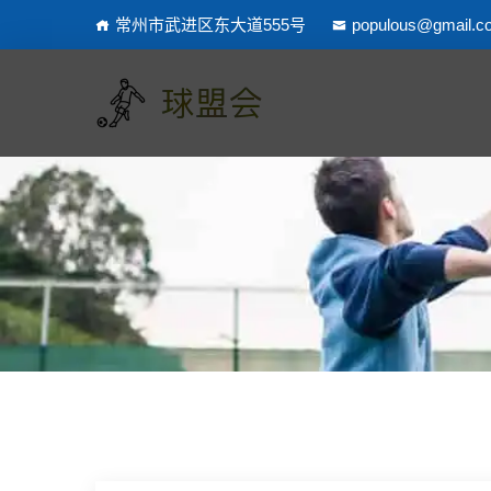
常州市武进区东大道555号
populous@gmail.c