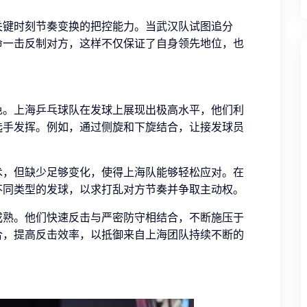
关键时刻节奏变换的把控能力。当武汉队试图追分
命一击反制对方，这样不仅保证了自身领先地位，也
色。上海乒乓球队在发球上展现出极高水平，他们利
选手发挥。例如，通过侧旋和下旋结合，让接发球员
术，但缺少足够变化，使得上海队能够轻松应对。在
不同类型的发球，以求打乱对方节奏并争取主动权。
成熟。他们快速反击与严密防守相结合，不断施压于
合，提高反击效率，以抵御来自上海团队持续不断的