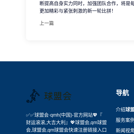
断提高自身实力同时，加强团队合作，将是
更加精彩与紧张刺激的新一轮比拼！
上一篇
导航
介绍
球
✅✅球盟会·qmh(中国)-官方网站💖『
服务案
财运滚滚,大吉大利』💖球盟会,qm球盟
会,球盟会,qm球盟会快速注册链接入口
新闻视