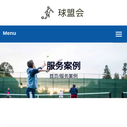
服务案例
首页
/
服务案例