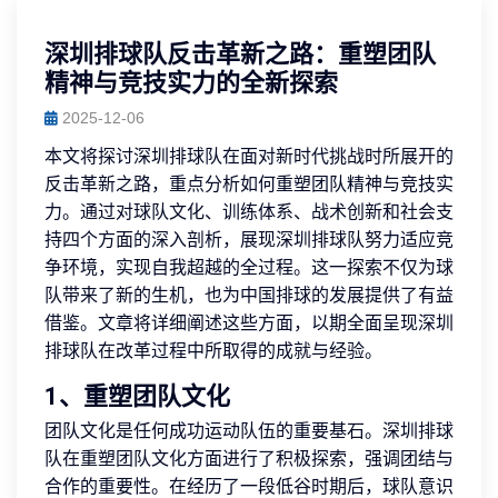
深圳排球队反击革新之路：重塑团队
精神与竞技实力的全新探索
2025-12-06
本文将探讨深圳排球队在面对新时代挑战时所展开的
反击革新之路，重点分析如何重塑团队精神与竞技实
力。通过对球队文化、训练体系、战术创新和社会支
持四个方面的深入剖析，展现深圳排球队努力适应竞
争环境，实现自我超越的全过程。这一探索不仅为球
队带来了新的生机，也为中国排球的发展提供了有益
借鉴。文章将详细阐述这些方面，以期全面呈现深圳
排球队在改革过程中所取得的成就与经验。
1、重塑团队文化
团队文化是任何成功运动队伍的重要基石。深圳排球
队在重塑团队文化方面进行了积极探索，强调团结与
合作的重要性。在经历了一段低谷时期后，球队意识