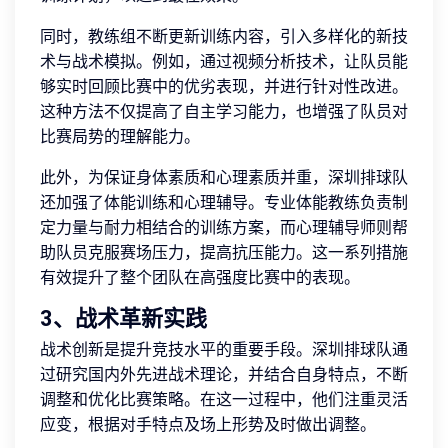
同时，教练组不断更新训练内容，引入多样化的新技
术与战术模拟。例如，通过视频分析技术，让队员能
够实时回顾比赛中的优劣表现，并进行针对性改进。
这种方法不仅提高了自主学习能力，也增强了队员对
比赛局势的理解能力。
此外，为保证身体素质和心理素质并重，深圳排球队
还加强了体能训练和心理辅导。专业体能教练负责制
定力量与耐力相结合的训练方案，而心理辅导师则帮
助队员克服赛场压力，提高抗压能力。这一系列措施
有效提升了整个团队在高强度比赛中的表现。
3、战术革新实践
战术创新是提升竞技水平的重要手段。深圳排球队通
过研究国内外先进战术理论，并结合自身特点，不断
调整和优化比赛策略。在这一过程中，他们注重灵活
应变，根据对手特点及场上形势及时做出调整。