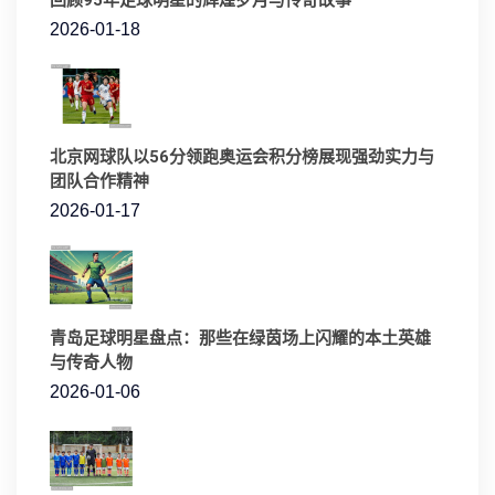
回顾95年足球明星的辉煌岁月与传奇故事
2026-01-18
北京网球队以56分领跑奥运会积分榜展现强劲实力与
团队合作精神
2026-01-17
青岛足球明星盘点：那些在绿茵场上闪耀的本土英雄
与传奇人物
2026-01-06