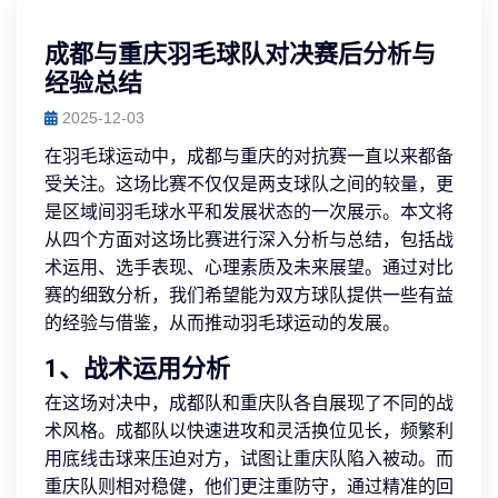
成都与重庆羽毛球队对决赛后分析与
经验总结
2025-12-03
在羽毛球运动中，成都与重庆的对抗赛一直以来都备
受关注。这场比赛不仅仅是两支球队之间的较量，更
是区域间羽毛球水平和发展状态的一次展示。本文将
从四个方面对这场比赛进行深入分析与总结，包括战
术运用、选手表现、心理素质及未来展望。通过对比
赛的细致分析，我们希望能为双方球队提供一些有益
的经验与借鉴，从而推动羽毛球运动的发展。
1、战术运用分析
在这场对决中，成都队和重庆队各自展现了不同的战
术风格。成都队以快速进攻和灵活换位见长，频繁利
用底线击球来压迫对方，试图让重庆队陷入被动。而
重庆队则相对稳健，他们更注重防守，通过精准的回