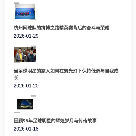
杭州网球队的拼搏之路精英赛背后的奋斗与荣耀
2026-01-29
当足球明星的家人如何在聚光灯下保持低调与自我成
长
2026-01-20
回顾95年足球明星的辉煌岁月与传奇故事
2026-01-18