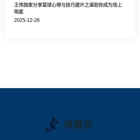
王伟独家分享篮球心得与技巧提升之道助你成为场上
明星
2025-12-26