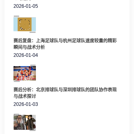
2026-01-05
赛后复盘：上海足球队与杭州足球队速度较量的精彩
瞬间与战术分析
2026-01-04
赛后分析：北京排球队与深圳排球队的团队协作表现
与战术探讨
2026-01-03