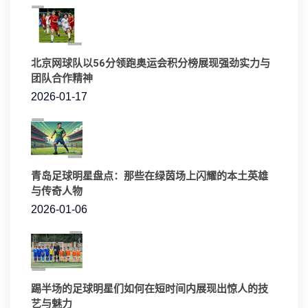
北京网球队以56分领跑奥运会积分榜展现强劲实力与
团队合作精神
2026-01-17
青岛足球明星盘点：那些在绿茵场上闪耀的本土英雄
与传奇人物
2026-01-06
踢半场的足球明星们如何在短时间内展现出惊人的技
艺与魅力